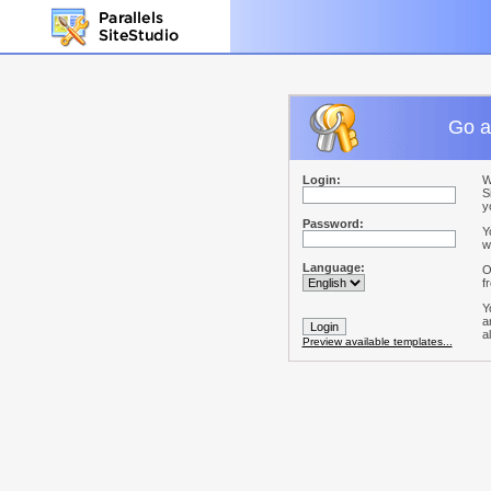
Go a
Login:
W
S
y
Password:
Y
w
Language:
O
f
Y
a
a
Preview available templates...